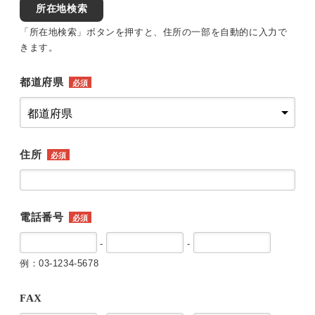
所在地検索
「所在地検索」ボタンを押すと、住所の一部を自動的に入力で
きます。
都道府県
必須
住所
必須
電話番号
必須
-
-
例：03-1234-5678
FAX