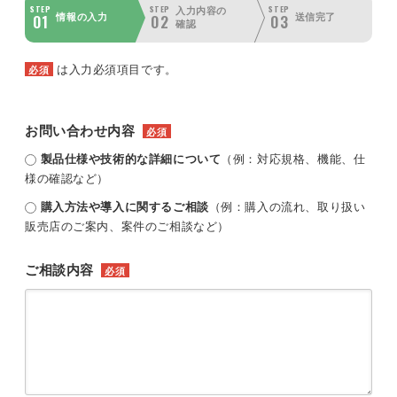
STEP
STEP
STEP
入力内容の
01
02
03
情報の入力
送信完了
確認
は入力必須項目です。
必須
お問い合わせ内容
必須
製品仕様や技術的な詳細について
（例：対応規格、機能、仕
様の確認など）
購入方法や導入に関するご相談
（例：購入の流れ、取り扱い
販売店のご案内、案件のご相談など）
ご相談内容
必須