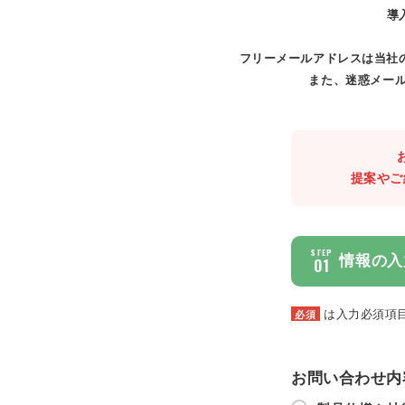
導
フリーメールアドレスは当社
また、迷惑メール
提案やご
STEP
情報の入
01
は入力必須項
必須
お問い合わせ内