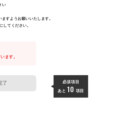
さい
いますようお願いいたします。
効にしてください。
。
ざいます。
必須項目
完了
10
あと
項目