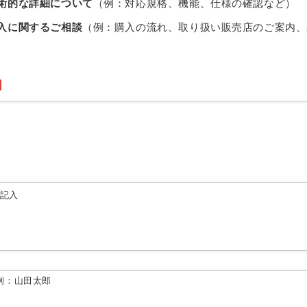
術的な詳細について
（例：対応規格、機能、仕様の確認など）
入に関するご相談
（例：購入の流れ、取り扱い販売店のご案内、
由記入
例：山田太郎