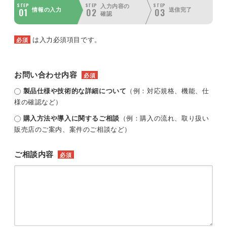
STEP
STEP
STEP
入力内容の
01
02
03
情報の入力
送信完了
確認
は入力必須項目です。
必須
お問い合わせ内容
必須
製品仕様や技術的な詳細について
（例：対応規格、機能、仕
様の確認など）
購入方法や導入に関するご相談
（例：購入の流れ、取り扱い
販売店のご案内、案件のご相談など）
ご相談内容
必須