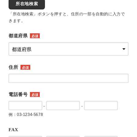
所在地検索
「所在地検索」ボタンを押すと、住所の一部を自動的に入力で
きます。
都道府県
必須
住所
必須
電話番号
必須
-
-
例：03-1234-5678
FAX