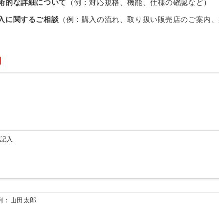
術的な詳細について
（例：対応規格、機能、仕様の確認など）
入に関するご相談
（例：購入の流れ、取り扱い販売店のご案内、
由記入
例：山田太郎