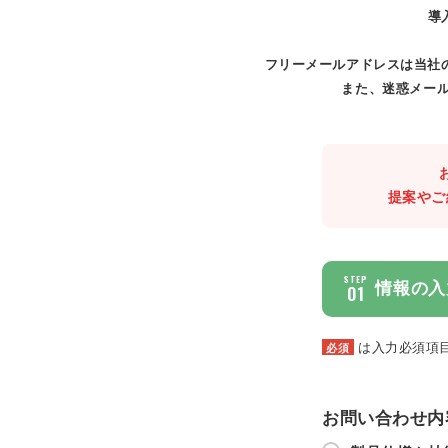
導
フリーメールアドレスは当社
また、迷惑メール
提案やご
STEP
情報の入
01
は入力必須項
必須
お問い合わせ内