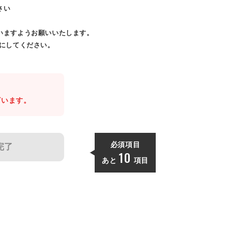
さい
いますようお願いいたします。
効にしてください。
。
ざいます。
必須項目
完了
10
あと
項目