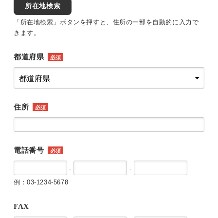
所在地検索
「所在地検索」ボタンを押すと、住所の一部を自動的に入力で
きます。
都道府県
必須
住所
必須
電話番号
必須
-
-
例：03-1234-5678
FAX