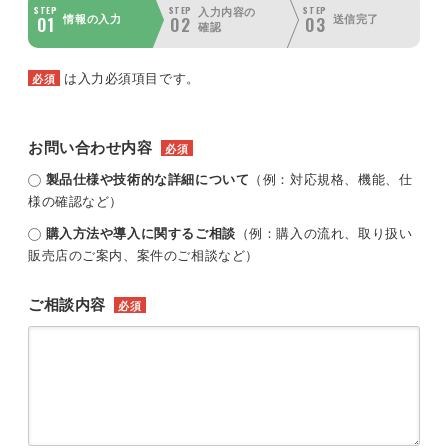
STEP
STEP
STEP
入力内容の
01
02
03
情報の入力
送信完了
確認
は入力必須項目です。
必須
お問い合わせ内容
必須
製品仕様や技術的な詳細について
（例：対応規格、機能、仕
様の確認など）
購入方法や導入に関するご相談
（例：購入の流れ、取り扱い
販売店のご案内、案件のご相談など）
ご相談内容
必須