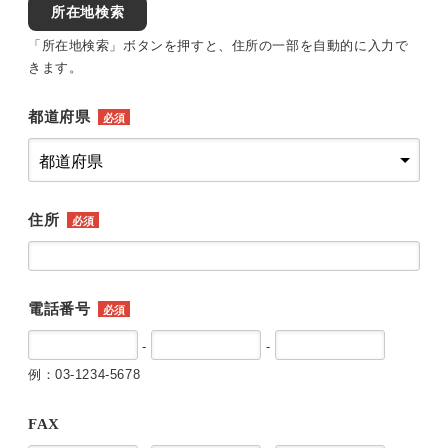
所在地検索
「所在地検索」ボタンを押すと、住所の一部を自動的に入力で
きます。
都道府県
必須
住所
必須
電話番号
必須
-
-
例：03-1234-5678
FAX