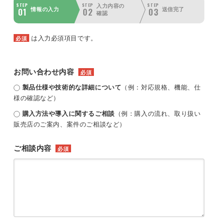
STEP
STEP
STEP
入力内容の
01
02
03
情報の入力
送信完了
確認
は入力必須項目です。
必須
お問い合わせ内容
必須
製品仕様や技術的な詳細について
（例：対応規格、機能、仕
様の確認など）
購入方法や導入に関するご相談
（例：購入の流れ、取り扱い
販売店のご案内、案件のご相談など）
ご相談内容
必須