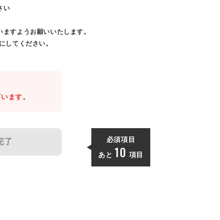
さい
いますようお願いいたします。
効にしてください。
。
ざいます。
必須項目
完了
10
あと
項目