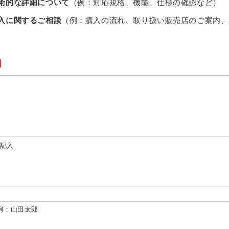
術的な詳細について
（例：対応規格、機能、仕様の確認など）
入に関するご相談
（例：購入の流れ、取り扱い販売店のご案内、
由記入
例：山田太郎