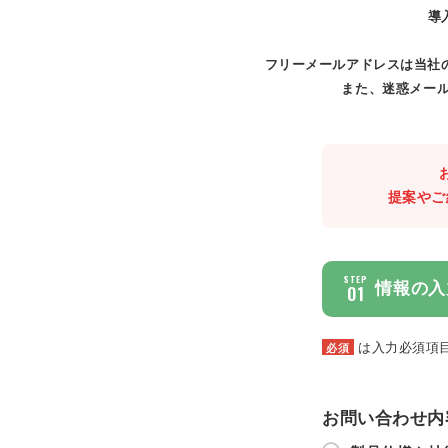
導
フリーメールアドレスは当社
また、迷惑メール
提案やご
STEP
情報の入
01
は入力必須項
必須
お問い合わせ内