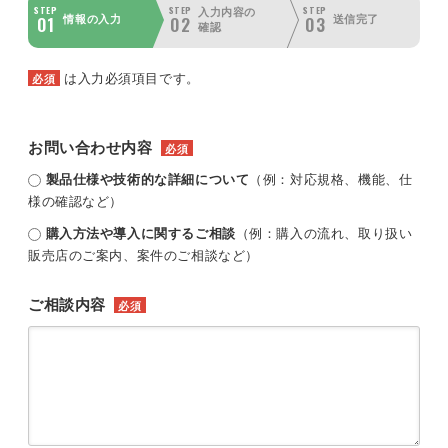
STEP
STEP
STEP
入力内容の
01
02
03
情報の入力
送信完了
確認
は入力必須項目です。
必須
お問い合わせ内容
必須
製品仕様や技術的な詳細について
（例：対応規格、機能、仕
様の確認など）
購入方法や導入に関するご相談
（例：購入の流れ、取り扱い
販売店のご案内、案件のご相談など）
ご相談内容
必須