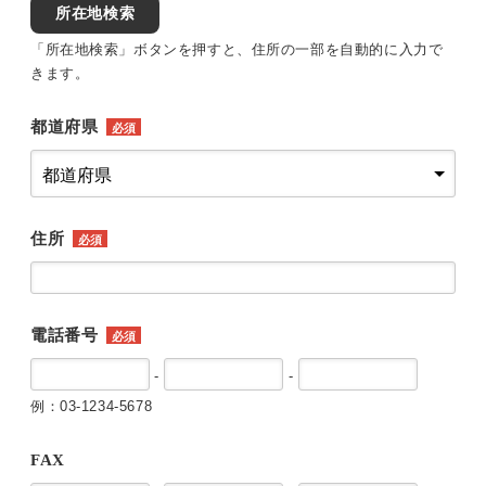
所在地検索
「所在地検索」ボタンを押すと、住所の一部を自動的に入力で
きます。
都道府県
必須
住所
必須
電話番号
必須
-
-
例：03-1234-5678
FAX