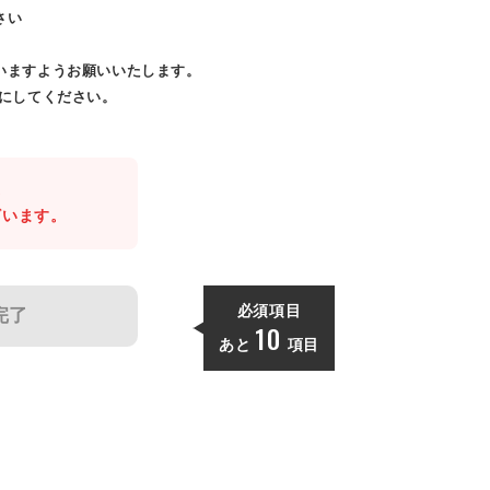
さい
いますようお願いいたします。
効にしてください。
。
ざいます。
必須項目
完了
10
あと
項目