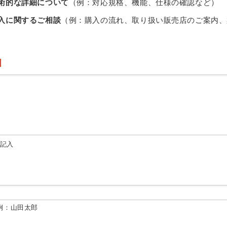
術的な詳細について
（例：対応規格、機能、仕様の確認など）
入に関するご相談
（例：購入の流れ、取り扱い販売店のご案内、
由記入
例：山田太郎