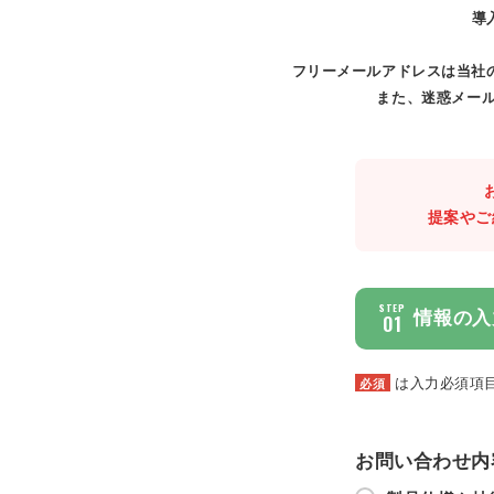
導
フリーメールアドレスは当社
また、迷惑メール
提案やご
STEP
情報の入
01
は入力必須項
必須
お問い合わせ内