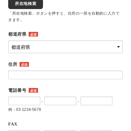
所在地検索
「所在地検索」ボタンを押すと、住所の一部を自動的に入力で
きます。
都道府県
必須
住所
必須
電話番号
必須
-
-
例：03-1234-5678
FAX