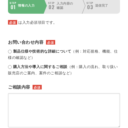
STEP
STEP
STEP
入力内容の
01
02
03
情報の入力
送信完了
確認
は入力必須項目です。
必須
お問い合わせ内容
必須
製品仕様や技術的な詳細について
（例：対応規格、機能、仕
様の確認など）
購入方法や導入に関するご相談
（例：購入の流れ、取り扱い
販売店のご案内、案件のご相談など）
ご相談内容
必須