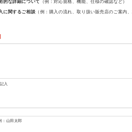
術的な詳細について
（例：対応規格、機能、仕様の確認など）
入に関するご相談
（例：購入の流れ、取り扱い販売店のご案内、
由記入
例：山田太郎