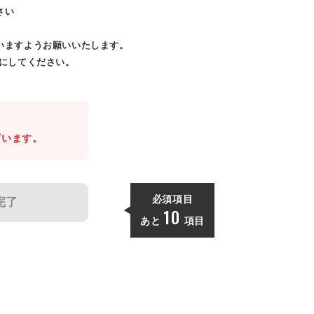
さい
いますようお願いいたします。
効にしてください。
。
ざいます。
必須項目
完了
10
あと
項目