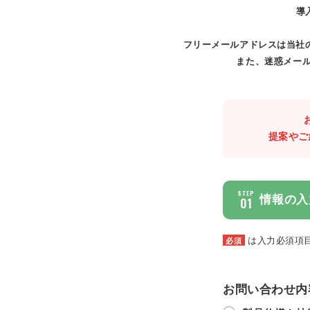
導
フリーメールアドレスは当社
また、迷惑メール
提案やご
STEP
情報の入
01
は入力必須項
必須
お問い合わせ内