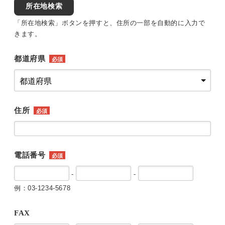
所在地検索
「所在地検索」ボタンを押すと、住所の一部を自動的に入力で
きます。
都道府県
必須
住所
必須
電話番号
必須
-
-
例：03-1234-5678
FAX