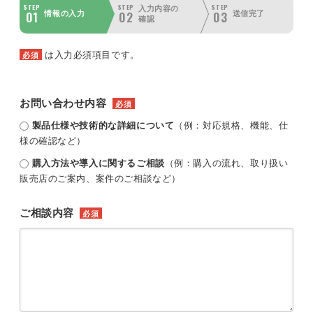
STEP
STEP
STEP
入力内容の
01
02
03
情報の入力
送信完了
確認
は入力必須項目です。
必須
お問い合わせ内容
必須
製品仕様や技術的な詳細について
（例：対応規格、機能、仕
様の確認など）
購入方法や導入に関するご相談
（例：購入の流れ、取り扱い
販売店のご案内、案件のご相談など）
ご相談内容
必須