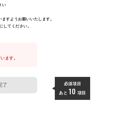
さい
いますようお願いいたします。
効にしてください。
。
ざいます。
必須項目
完了
10
あと
項目