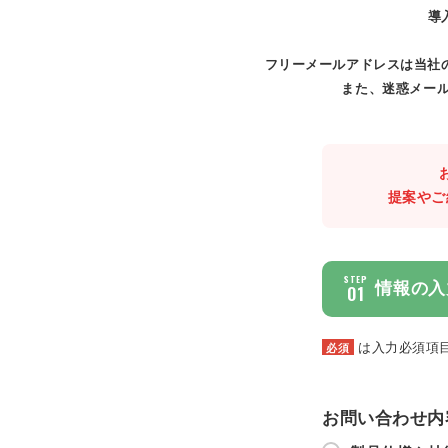
導
フリーメールアドレスは当社
また、迷惑メール
提案やご
STEP
情報の入
01
は入力必須項
必須
お問い合わせ内