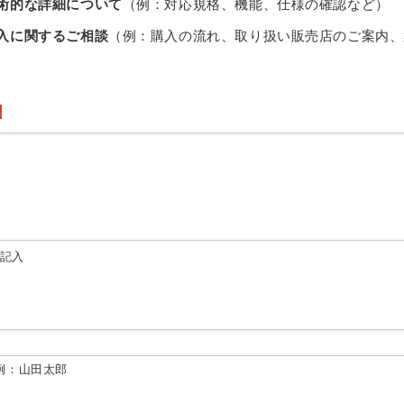
術的な詳細について
（例：対応規格、機能、仕様の確認など）
入に関するご相談
（例：購入の流れ、取り扱い販売店のご案内、
由記入
例：山田太郎