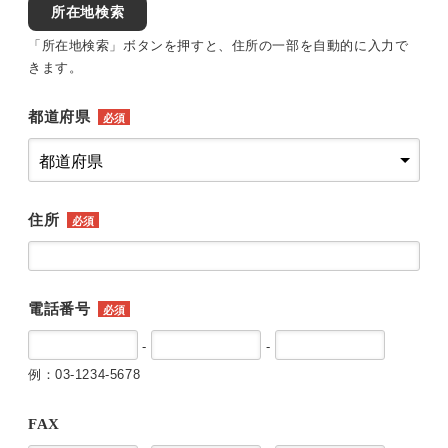
所在地検索
「所在地検索」ボタンを押すと、住所の一部を自動的に入力で
きます。
都道府県
必須
住所
必須
電話番号
必須
-
-
例：03-1234-5678
FAX