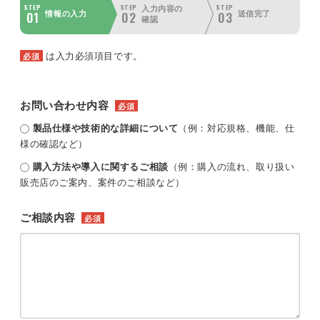
STEP
STEP
STEP
入力内容の
01
02
03
情報の入力
送信完了
確認
は入力必須項目です。
必須
お問い合わせ内容
必須
製品仕様や技術的な詳細について
（例：対応規格、機能、仕
様の確認など）
購入方法や導入に関するご相談
（例：購入の流れ、取り扱い
販売店のご案内、案件のご相談など）
ご相談内容
必須