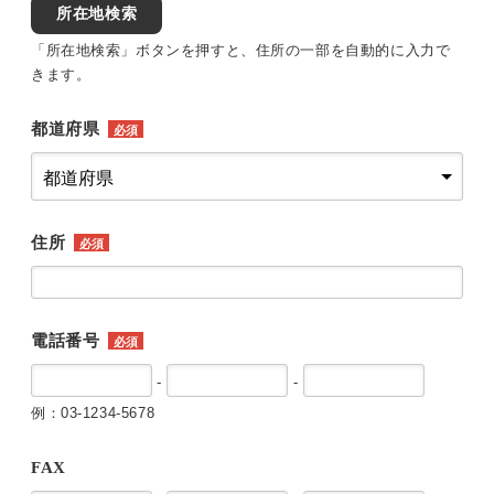
所在地検索
「所在地検索」ボタンを押すと、住所の一部を自動的に入力で
きます。
都道府県
必須
住所
必須
電話番号
必須
-
-
例：03-1234-5678
FAX