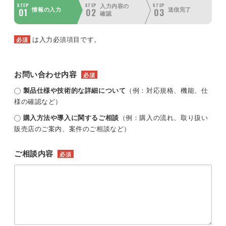
STEP
STEP
STEP
入力内容の
01
02
03
情報の入力
送信完了
確認
は入力必須項目です。
必須
お問い合わせ内容
必須
製品仕様や技術的な詳細について
（例：対応規格、機能、仕
様の確認など）
購入方法や導入に関するご相談
（例：購入の流れ、取り扱い
販売店のご案内、案件のご相談など）
ご相談内容
必須