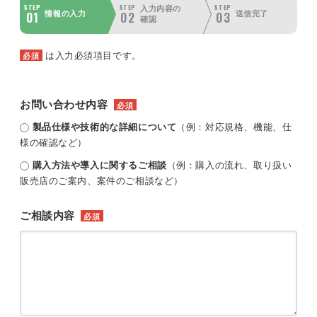
STEP
STEP
STEP
入力内容の
01
02
03
情報の入力
送信完了
確認
は入力必須項目です。
必須
お問い合わせ内容
必須
製品仕様や技術的な詳細について
（例：対応規格、機能、仕
様の確認など）
購入方法や導入に関するご相談
（例：購入の流れ、取り扱い
販売店のご案内、案件のご相談など）
ご相談内容
必須