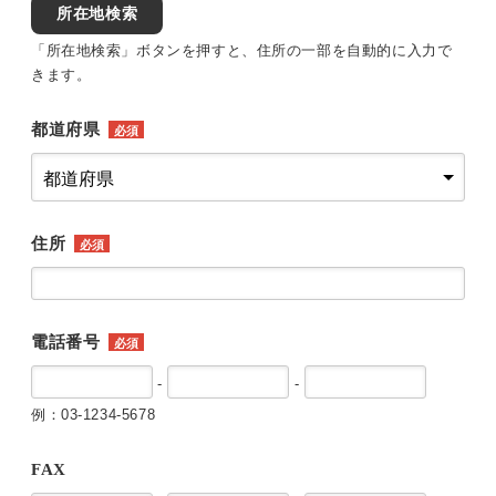
所在地検索
「所在地検索」ボタンを押すと、住所の一部を自動的に入力で
きます。
都道府県
必須
住所
必須
電話番号
必須
-
-
例：03-1234-5678
FAX