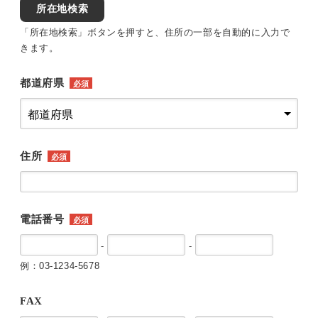
所在地検索
「所在地検索」ボタンを押すと、住所の一部を自動的に入力で
きます。
都道府県
必須
住所
必須
電話番号
必須
-
-
例：03-1234-5678
FAX