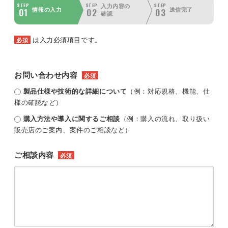
STEP
STEP
STEP
入力内容の
01
02
03
情報の入力
送信完了
確認
は入力必須項目です。
必須
お問い合わせ内容
必須
製品仕様や技術的な詳細について
（例：対応規格、機能、仕
様の確認など）
購入方法や導入に関するご相談
（例：購入の流れ、取り扱い
販売店のご案内、案件のご相談など）
ご相談内容
必須