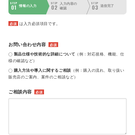
STEP
STEP
STEP
入力内容の
01
02
03
情報の入力
送信完了
確認
は入力必須項目です。
必須
お問い合わせ内容
必須
製品仕様や技術的な詳細について
（例：対応規格、機能、仕
様の確認など）
購入方法や導入に関するご相談
（例：購入の流れ、取り扱い
販売店のご案内、案件のご相談など）
ご相談内容
必須