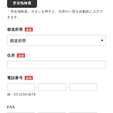
所在地検索
「所在地検索」ボタンを押すと、住所の一部を自動的に入力で
きます。
都道府県
必須
住所
必須
電話番号
必須
-
-
例：03-1234-5678
FAX