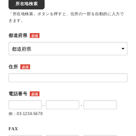
所在地検索
「所在地検索」ボタンを押すと、住所の一部を自動的に入力で
きます。
都道府県
必須
住所
必須
電話番号
必須
-
-
例：03-1234-5678
FAX