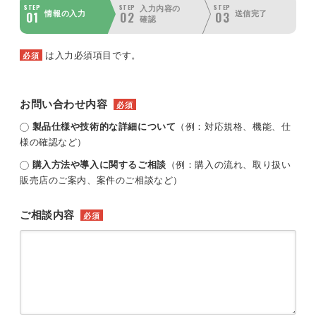
STEP
STEP
STEP
入力内容の
01
02
03
情報の入力
送信完了
確認
は入力必須項目です。
必須
お問い合わせ内容
必須
製品仕様や技術的な詳細について
（例：対応規格、機能、仕
様の確認など）
購入方法や導入に関するご相談
（例：購入の流れ、取り扱い
販売店のご案内、案件のご相談など）
ご相談内容
必須