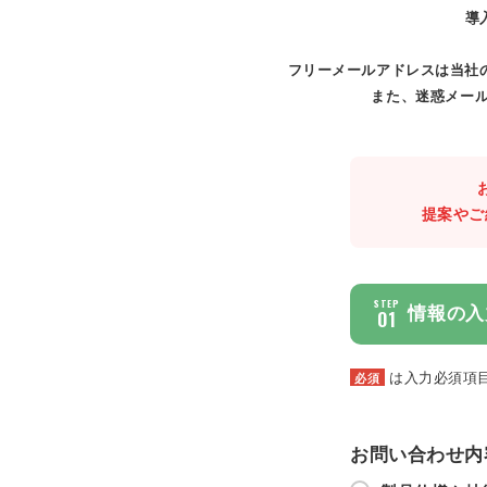
導
フリーメールアドレスは当社
また、迷惑メール
提案やご
STEP
情報の入
01
は入力必須項
必須
お問い合わせ内