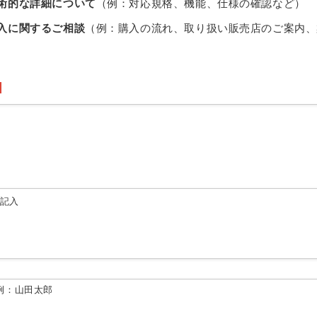
術的な詳細について
（例：対応規格、機能、仕様の確認など）
入に関するご相談
（例：購入の流れ、取り扱い販売店のご案内、
由記入
例：山田太郎