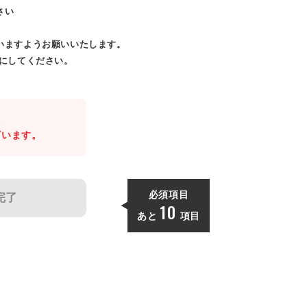
さい
いますようお願いいたします。
効にしてください。
。
ざいます。
必須項目
完了
10
あと
項目