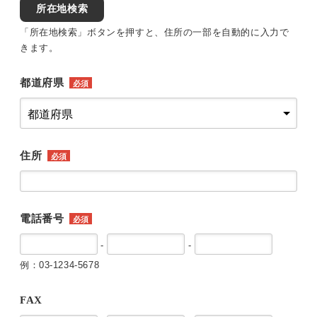
所在地検索
「所在地検索」ボタンを押すと、住所の一部を自動的に入力で
きます。
都道府県
必須
住所
必須
電話番号
必須
-
-
例：03-1234-5678
FAX