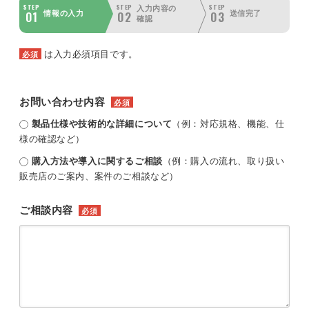
STEP
STEP
STEP
入力内容の
01
02
03
情報の入力
送信完了
確認
は入力必須項目です。
必須
お問い合わせ内容
必須
製品仕様や技術的な詳細について
（例：対応規格、機能、仕
様の確認など）
購入方法や導入に関するご相談
（例：購入の流れ、取り扱い
販売店のご案内、案件のご相談など）
ご相談内容
必須