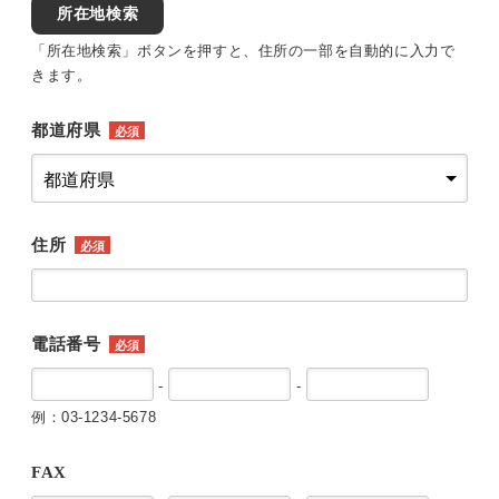
所在地検索
「所在地検索」ボタンを押すと、住所の一部を自動的に入力で
きます。
都道府県
必須
住所
必須
電話番号
必須
-
-
例：03-1234-5678
FAX