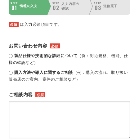
STEP
STEP
STEP
入力内容の
01
02
03
情報の入力
送信完了
確認
は入力必須項目です。
必須
お問い合わせ内容
必須
製品仕様や技術的な詳細について
（例：対応規格、機能、仕
様の確認など）
購入方法や導入に関するご相談
（例：購入の流れ、取り扱い
販売店のご案内、案件のご相談など）
ご相談内容
必須