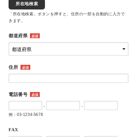
所在地検索
「所在地検索」ボタンを押すと、住所の一部を自動的に入力で
きます。
都道府県
必須
住所
必須
電話番号
必須
-
-
例：03-1234-5678
FAX