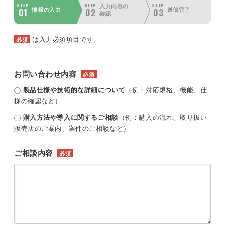
STEP
STEP
STEP
入力内容の
01
02
03
情報の入力
送信完了
確認
は入力必須項目です。
必須
お問い合わせ内容
必須
製品仕様や技術的な詳細について
（例：対応規格、機能、仕
様の確認など）
購入方法や導入に関するご相談
（例：購入の流れ、取り扱い
販売店のご案内、案件のご相談など）
ご相談内容
必須