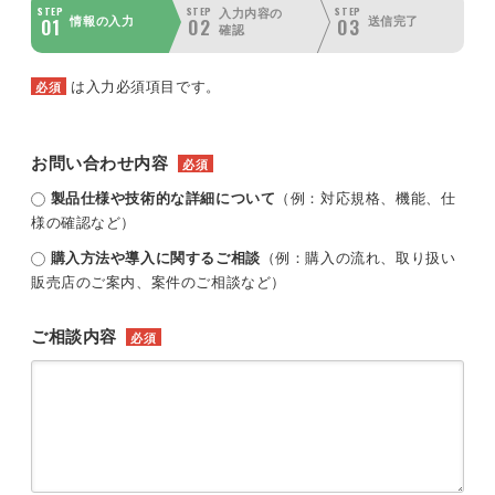
STEP
STEP
STEP
入力内容の
01
02
03
情報の入力
送信完了
確認
は入力必須項目です。
必須
お問い合わせ内容
必須
製品仕様や技術的な詳細について
（例：対応規格、機能、仕
様の確認など）
購入方法や導入に関するご相談
（例：購入の流れ、取り扱い
販売店のご案内、案件のご相談など）
ご相談内容
必須