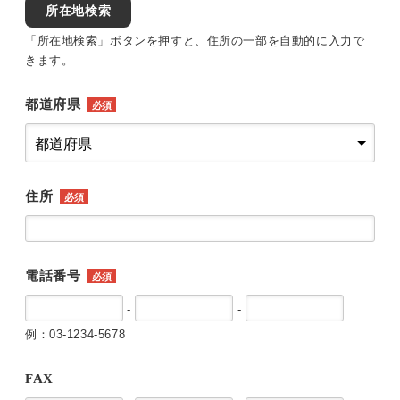
所在地検索
「所在地検索」ボタンを押すと、住所の一部を自動的に入力で
きます。
都道府県
必須
住所
必須
電話番号
必須
-
-
例：03-1234-5678
FAX