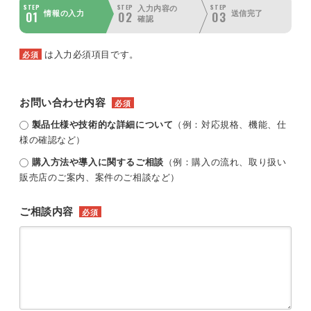
STEP
STEP
STEP
入力内容の
01
02
03
情報の入力
送信完了
確認
は入力必須項目です。
必須
お問い合わせ内容
必須
製品仕様や技術的な詳細について
（例：対応規格、機能、仕
様の確認など）
購入方法や導入に関するご相談
（例：購入の流れ、取り扱い
販売店のご案内、案件のご相談など）
ご相談内容
必須