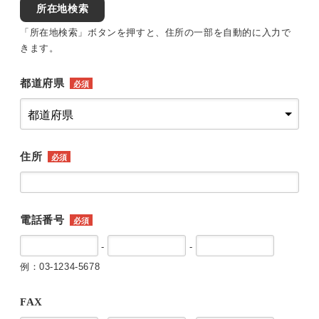
所在地検索
「所在地検索」ボタンを押すと、住所の一部を自動的に入力で
きます。
都道府県
必須
住所
必須
電話番号
必須
-
-
例：03-1234-5678
FAX