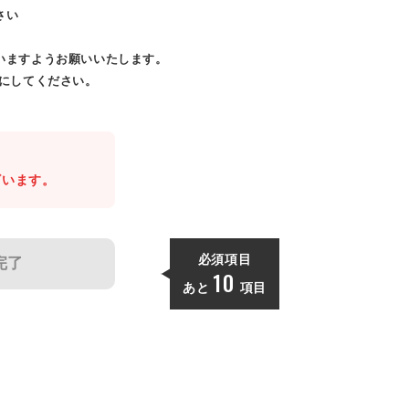
さい
いますようお願いいたします。
効にしてください。
。
ざいます。
必須項目
完了
10
あと
項目