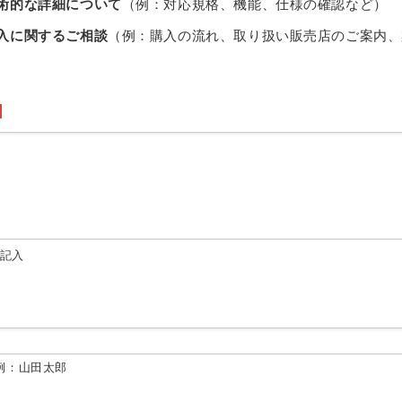
術的な詳細について
（例：対応規格、機能、仕様の確認など）
入に関するご相談
（例：購入の流れ、取り扱い販売店のご案内、
由記入
例：山田太郎