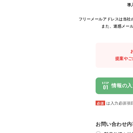
導
フリーメールアドレスは当社
また、迷惑メール
提案やご
STEP
情報の入
01
は入力必須項
必須
お問い合わせ内