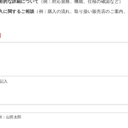
術的な詳細について
（例：対応規格、機能、仕様の確認など）
入に関するご相談
（例：購入の流れ、取り扱い販売店のご案内、
由記入
例：山田太郎