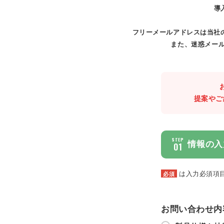
導
フリーメールアドレスは当社
また、迷惑メール
提案やご
STEP
情報の入
01
は入力必須項
必須
お問い合わせ内