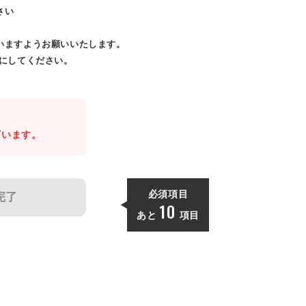
さい
いますようお願いいたします。
効にしてください。
。
ざいます。
必須項目
完了
10
あと
項目