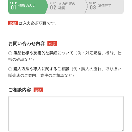
STEP
STEP
STEP
入力内容の
01
02
03
情報の入力
送信完了
確認
は入力必須項目です。
必須
お問い合わせ内容
必須
製品仕様や技術的な詳細について
（例：対応規格、機能、仕
様の確認など）
購入方法や導入に関するご相談
（例：購入の流れ、取り扱い
販売店のご案内、案件のご相談など）
ご相談内容
必須