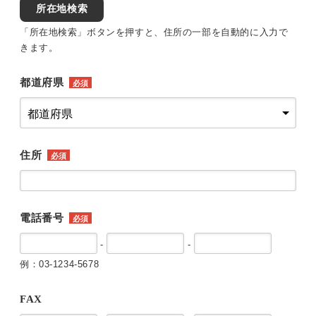
所在地検索
「所在地検索」ボタンを押すと、住所の一部を自動的に入力で
きます。
都道府県
必須
住所
必須
電話番号
必須
-
-
例：03-1234-5678
FAX