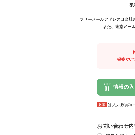
導
フリーメールアドレスは当社
また、迷惑メール
提案やご
STEP
情報の入
01
は入力必須項
必須
お問い合わせ内