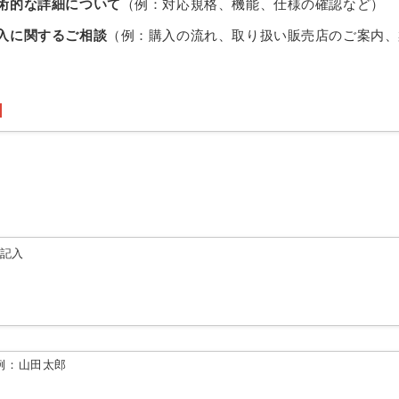
術的な詳細について
（例：対応規格、機能、仕様の確認など）
入に関するご相談
（例：購入の流れ、取り扱い販売店のご案内、
由記入
例：山田太郎