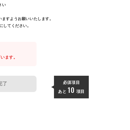
さい
いますようお願いいたします。
効にしてください。
。
ざいます。
必須項目
完了
10
あと
項目