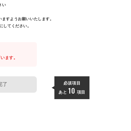
さい
いますようお願いいたします。
効にしてください。
。
ざいます。
必須項目
完了
10
あと
項目