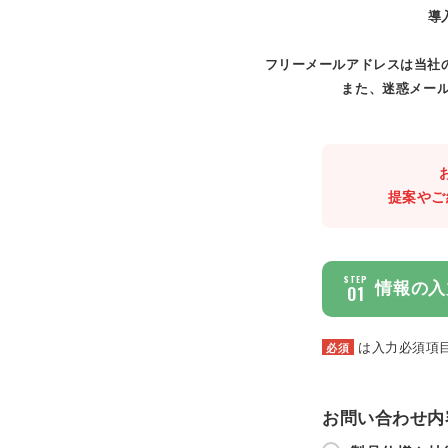
導
フリーメールアドレスは当社
また、迷惑メール
提案やご
STEP
情報の入
01
は入力必須項
必須
お問い合わせ内