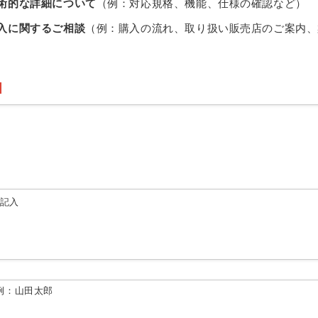
術的な詳細について
（例：対応規格、機能、仕様の確認など）
入に関するご相談
（例：購入の流れ、取り扱い販売店のご案内、
由記入
例：山田太郎