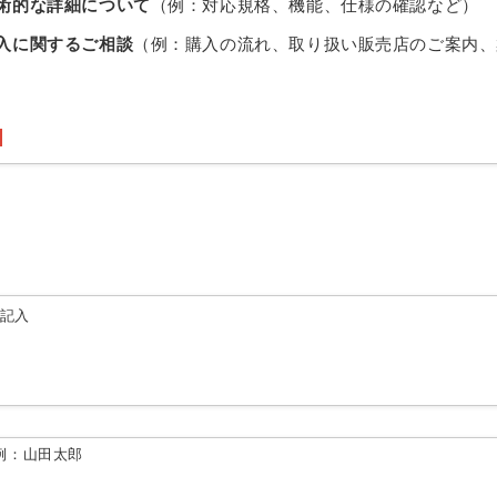
術的な詳細について
（例：対応規格、機能、仕様の確認など）
入に関するご相談
（例：購入の流れ、取り扱い販売店のご案内、
由記入
例：山田太郎