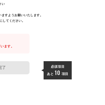
さい
いますようお願いいたします。
効にしてください。
。
ざいます。
必須項目
完了
10
あと
項目