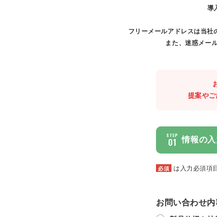
導
フリーメールアドレスは当社
また、迷惑メール
提案やご
STEP
情報の入
01
は入力必須項
必須
お問い合わせ内