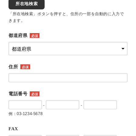
所在地検索
「所在地検索」ボタンを押すと、住所の一部を自動的に入力で
きます。
都道府県
必須
住所
必須
電話番号
必須
-
-
例：03-1234-5678
FAX