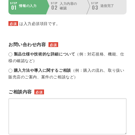
STEP
STEP
STEP
入力内容の
01
02
03
情報の入力
送信完了
確認
は入力必須項目です。
必須
お問い合わせ内容
必須
製品仕様や技術的な詳細について
（例：対応規格、機能、仕
様の確認など）
購入方法や導入に関するご相談
（例：購入の流れ、取り扱い
販売店のご案内、案件のご相談など）
ご相談内容
必須