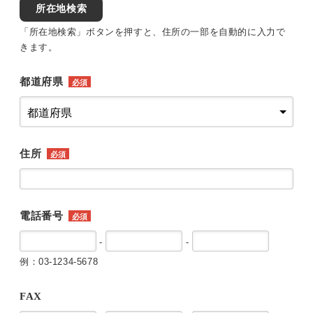
所在地検索
「所在地検索」ボタンを押すと、住所の一部を自動的に入力で
きます。
都道府県
必須
住所
必須
電話番号
必須
-
-
例：03-1234-5678
FAX