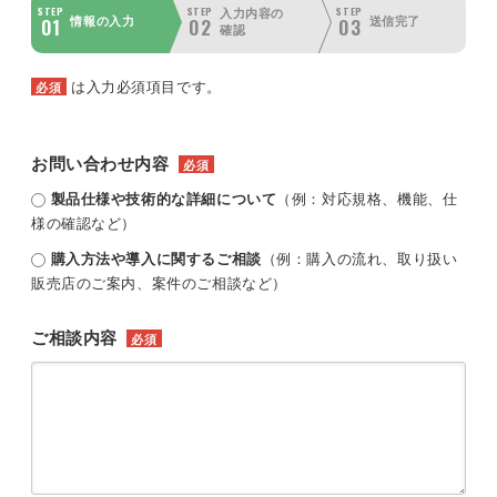
STEP
STEP
STEP
入力内容の
01
02
03
情報の入力
送信完了
確認
は入力必須項目です。
必須
お問い合わせ内容
必須
製品仕様や技術的な詳細について
（例：対応規格、機能、仕
様の確認など）
購入方法や導入に関するご相談
（例：購入の流れ、取り扱い
販売店のご案内、案件のご相談など）
ご相談内容
必須