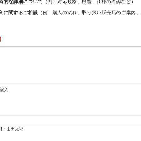
術的な詳細について
（例：対応規格、機能、仕様の確認など）
入に関するご相談
（例：購入の流れ、取り扱い販売店のご案内、
由記入
例：山田太郎