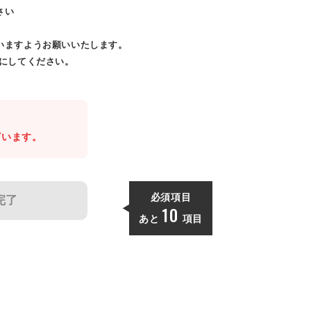
さい
いますようお願いいたします。
効にしてください。
。
ざいます。
必須項目
完了
10
あと
項目