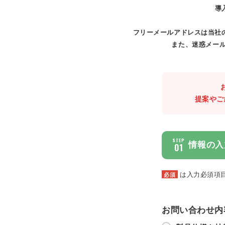
導
フリーメールアドレスは当社
また、迷惑メール
提案やご
STEP
情報の入
01
は入力必須項
必須
お問い合わせ内