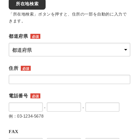
所在地検索
「所在地検索」ボタンを押すと、住所の一部を自動的に入力で
きます。
都道府県
必須
住所
必須
電話番号
必須
-
-
例：03-1234-5678
FAX