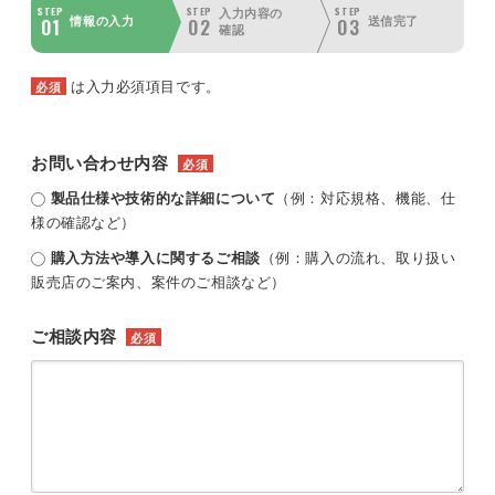
STEP
STEP
STEP
入力内容の
01
02
03
情報の入力
送信完了
確認
は入力必須項目です。
必須
お問い合わせ内容
必須
製品仕様や技術的な詳細について
（例：対応規格、機能、仕
様の確認など）
購入方法や導入に関するご相談
（例：購入の流れ、取り扱い
販売店のご案内、案件のご相談など）
ご相談内容
必須