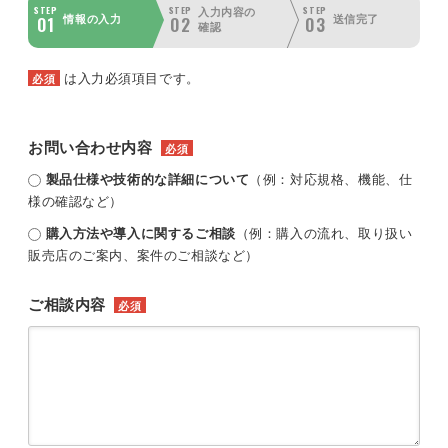
STEP
STEP
STEP
入力内容の
01
02
03
情報の入力
送信完了
確認
は入力必須項目です。
必須
お問い合わせ内容
必須
製品仕様や技術的な詳細について
（例：対応規格、機能、仕
様の確認など）
購入方法や導入に関するご相談
（例：購入の流れ、取り扱い
販売店のご案内、案件のご相談など）
ご相談内容
必須