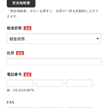
所在地検索
「所在地検索」ボタンを押すと、住所の一部を自動的に入力で
きます。
都道府県
必須
住所
必須
電話番号
必須
-
-
例：03-1234-5678
FAX