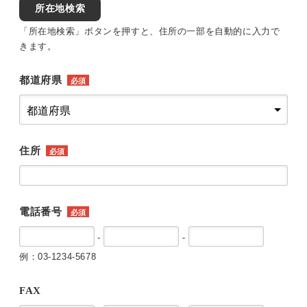
所在地検索
「所在地検索」ボタンを押すと、住所の一部を自動的に入力で
きます。
都道府県
必須
住所
必須
電話番号
必須
-
-
例：03-1234-5678
FAX