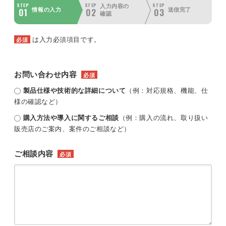
STEP
STEP
STEP
入力内容の
01
02
03
情報の入力
送信完了
確認
は入力必須項目です。
必須
お問い合わせ内容
必須
製品仕様や技術的な詳細について
（例：対応規格、機能、仕
様の確認など）
購入方法や導入に関するご相談
（例：購入の流れ、取り扱い
販売店のご案内、案件のご相談など）
ご相談内容
必須