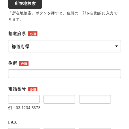
所在地検索
「所在地検索」ボタンを押すと、住所の一部を自動的に入力で
きます。
都道府県
必須
住所
必須
電話番号
必須
-
-
例：03-1234-5678
FAX