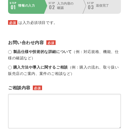
STEP
STEP
STEP
入力内容の
01
02
03
情報の入力
送信完了
確認
は入力必須項目です。
必須
お問い合わせ内容
必須
製品仕様や技術的な詳細について
（例：対応規格、機能、仕
様の確認など）
購入方法や導入に関するご相談
（例：購入の流れ、取り扱い
販売店のご案内、案件のご相談など）
ご相談内容
必須