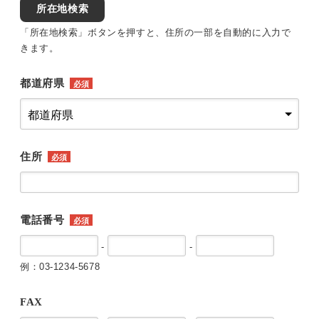
所在地検索
「所在地検索」ボタンを押すと、住所の一部を自動的に入力で
きます。
都道府県
必須
住所
必須
電話番号
必須
-
-
例：03-1234-5678
FAX