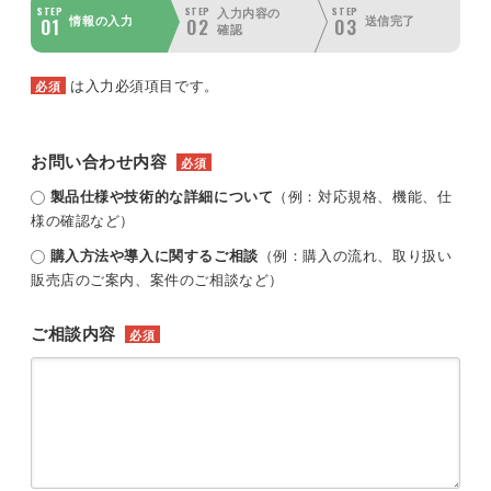
STEP
STEP
STEP
入力内容の
01
02
03
情報の入力
送信完了
確認
は入力必須項目です。
必須
お問い合わせ内容
必須
製品仕様や技術的な詳細について
（例：対応規格、機能、仕
様の確認など）
購入方法や導入に関するご相談
（例：購入の流れ、取り扱い
販売店のご案内、案件のご相談など）
ご相談内容
必須