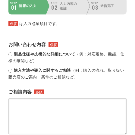
STEP
STEP
STEP
入力内容の
01
02
03
情報の入力
送信完了
確認
は入力必須項目です。
必須
お問い合わせ内容
必須
製品仕様や技術的な詳細について
（例：対応規格、機能、仕
様の確認など）
購入方法や導入に関するご相談
（例：購入の流れ、取り扱い
販売店のご案内、案件のご相談など）
ご相談内容
必須