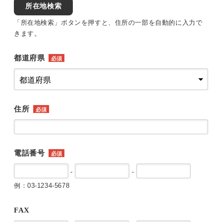
所在地検索
「所在地検索」ボタンを押すと、住所の一部を自動的に入力で
きます。
都道府県
必須
住所
必須
電話番号
必須
-
-
例：03-1234-5678
FAX