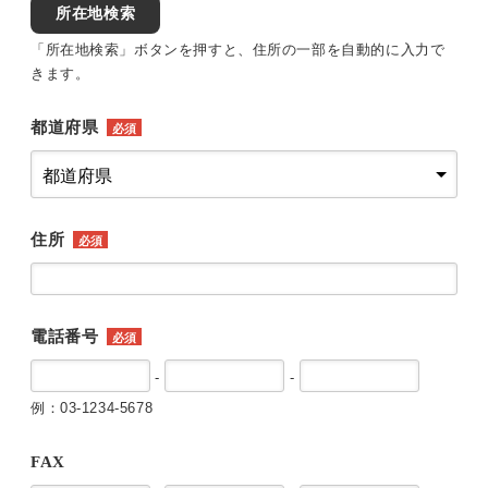
所在地検索
「所在地検索」ボタンを押すと、住所の一部を自動的に入力で
きます。
都道府県
必須
住所
必須
電話番号
必須
-
-
例：03-1234-5678
FAX