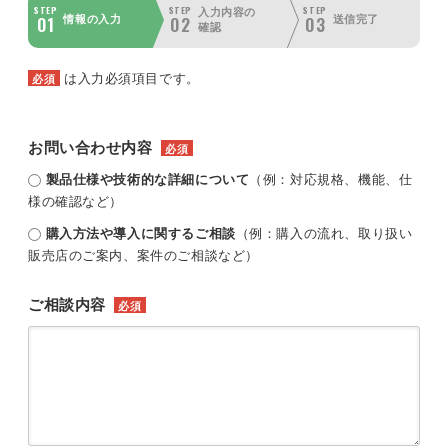
STEP
STEP
STEP
入力内容の
01
02
03
情報の入力
送信完了
確認
は入力必須項目です。
必須
お問い合わせ内容
必須
製品仕様や技術的な詳細について
（例：対応規格、機能、仕
様の確認など）
購入方法や導入に関するご相談
（例：購入の流れ、取り扱い
販売店のご案内、案件のご相談など）
ご相談内容
必須