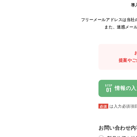
導
フリーメールアドレスは当社
また、迷惑メール
提案やご
STEP
情報の入
01
は入力必須項
必須
お問い合わせ内