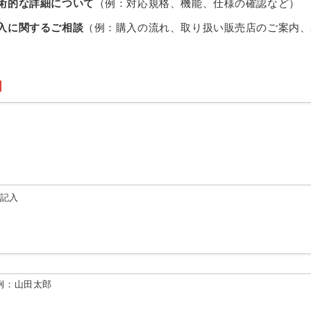
術的な詳細について
（例：対応規格、機能、仕様の確認など）
入に関するご相談
（例：購入の流れ、取り扱い販売店のご案内、
由記入
例：山田太郎