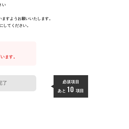
さい
いますようお願いいたします。
効にしてください。
。
ざいます。
必須項目
完了
10
あと
項目