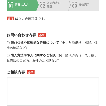
STEP
STEP
STEP
入力内容の
01
02
03
情報の入力
送信完了
確認
は入力必須項目です。
必須
お問い合わせ内容
必須
製品仕様や技術的な詳細について
（例：対応規格、機能、仕
様の確認など）
購入方法や導入に関するご相談
（例：購入の流れ、取り扱い
販売店のご案内、案件のご相談など）
ご相談内容
必須