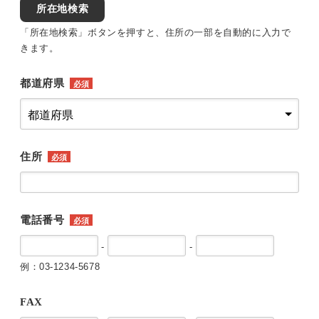
所在地検索
「所在地検索」ボタンを押すと、住所の一部を自動的に入力で
きます。
都道府県
必須
住所
必須
電話番号
必須
-
-
例：03-1234-5678
FAX