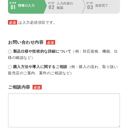
STEP
STEP
STEP
入力内容の
01
02
03
情報の入力
送信完了
確認
は入力必須項目です。
必須
お問い合わせ内容
必須
製品仕様や技術的な詳細について
（例：対応規格、機能、仕
様の確認など）
購入方法や導入に関するご相談
（例：購入の流れ、取り扱い
販売店のご案内、案件のご相談など）
ご相談内容
必須