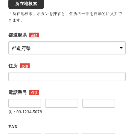
所在地検索
「所在地検索」ボタンを押すと、住所の一部を自動的に入力で
きます。
都道府県
必須
住所
必須
電話番号
必須
-
-
例：03-1234-5678
FAX