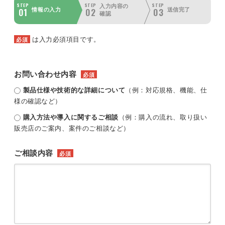
STEP
STEP
STEP
入力内容の
01
02
03
情報の入力
送信完了
確認
は入力必須項目です。
必須
お問い合わせ内容
必須
製品仕様や技術的な詳細について
（例：対応規格、機能、仕
様の確認など）
購入方法や導入に関するご相談
（例：購入の流れ、取り扱い
販売店のご案内、案件のご相談など）
ご相談内容
必須