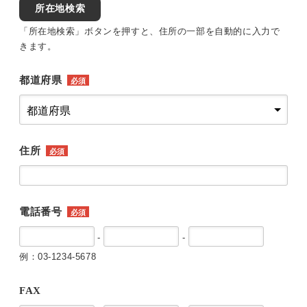
所在地検索
「所在地検索」ボタンを押すと、住所の一部を自動的に入力で
きます。
都道府県
必須
住所
必須
電話番号
必須
-
-
例：03-1234-5678
FAX