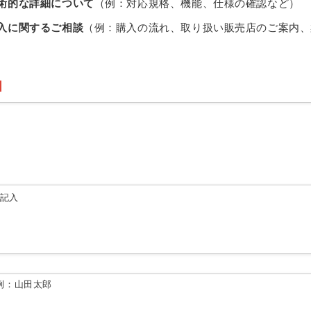
術的な詳細について
（例：対応規格、機能、仕様の確認など）
入に関するご相談
（例：購入の流れ、取り扱い販売店のご案内、
由記入
例：山田太郎