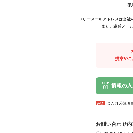
導
フリーメールアドレスは当社
また、迷惑メール
提案やご
STEP
情報の入
01
は入力必須項
必須
お問い合わせ内