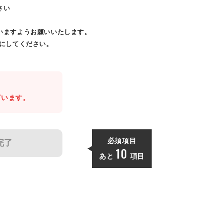
さい
いますようお願いいたします。
効にしてください。
。
ざいます。
必須項目
完了
10
あと
項目