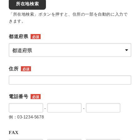
所在地検索
「所在地検索」ボタンを押すと、住所の一部を自動的に入力で
きます。
都道府県
必須
住所
必須
電話番号
必須
-
-
例：03-1234-5678
FAX