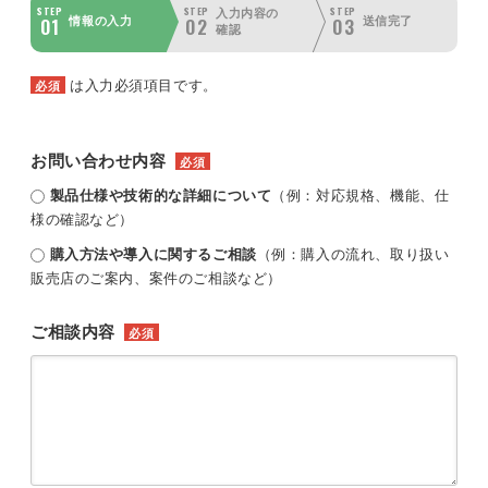
STEP
STEP
STEP
入力内容の
01
02
03
情報の入力
送信完了
確認
は入力必須項目です。
必須
お問い合わせ内容
必須
製品仕様や技術的な詳細について
（例：対応規格、機能、仕
様の確認など）
購入方法や導入に関するご相談
（例：購入の流れ、取り扱い
販売店のご案内、案件のご相談など）
ご相談内容
必須