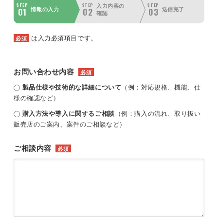
STEP
STEP
STEP
入力内容の
01
02
03
情報の入力
送信完了
確認
は入力必須項目です。
必須
お問い合わせ内容
必須
製品仕様や技術的な詳細について
（例：対応規格、機能、仕
様の確認など）
購入方法や導入に関するご相談
（例：購入の流れ、取り扱い
販売店のご案内、案件のご相談など）
ご相談内容
必須