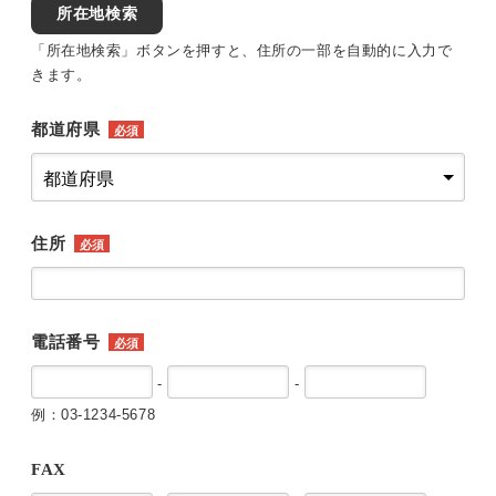
所在地検索
「所在地検索」ボタンを押すと、住所の一部を自動的に入力で
きます。
都道府県
必須
住所
必須
電話番号
必須
-
-
例：03-1234-5678
FAX