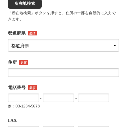
所在地検索
「所在地検索」ボタンを押すと、住所の一部を自動的に入力で
きます。
都道府県
必須
住所
必須
電話番号
必須
-
-
例：03-1234-5678
FAX