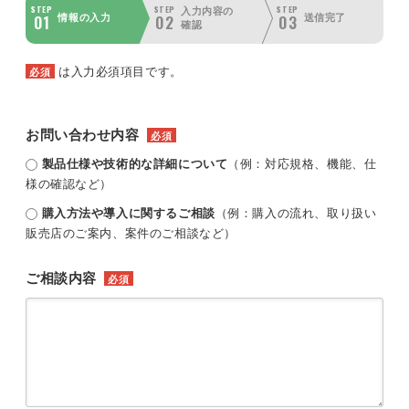
STEP
STEP
STEP
入力内容の
01
02
03
情報の入力
送信完了
確認
は入力必須項目です。
必須
お問い合わせ内容
必須
製品仕様や技術的な詳細について
（例：対応規格、機能、仕
様の確認など）
購入方法や導入に関するご相談
（例：購入の流れ、取り扱い
販売店のご案内、案件のご相談など）
ご相談内容
必須