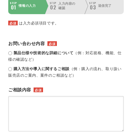
STEP
STEP
STEP
入力内容の
01
02
03
情報の入力
送信完了
確認
は入力必須項目です。
必須
お問い合わせ内容
必須
製品仕様や技術的な詳細について
（例：対応規格、機能、仕
様の確認など）
購入方法や導入に関するご相談
（例：購入の流れ、取り扱い
販売店のご案内、案件のご相談など）
ご相談内容
必須