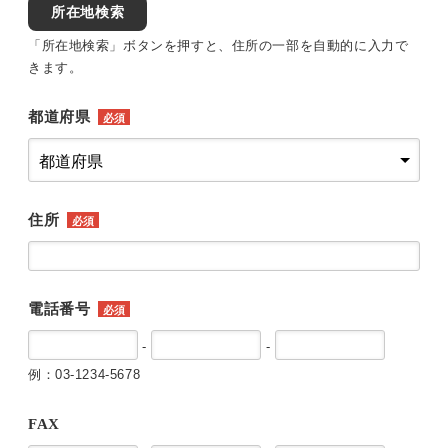
所在地検索
「所在地検索」ボタンを押すと、住所の一部を自動的に入力で
きます。
都道府県
必須
住所
必須
電話番号
必須
-
-
例：03-1234-5678
FAX